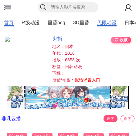
首页
R级动漫
里番acg
3D里番
无限动漫
日本
鬼斩
♡ 收藏
地区：日本
年代：2016
播放：6858 次
标签：日韩动漫
下载：
报错/寻番：
报错求番入口
非凡云播
正序
倒序